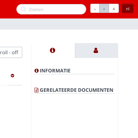
nl
A
A
A
oll - off
INFORMATIE
GERELATEERDE DOCUMENTEN